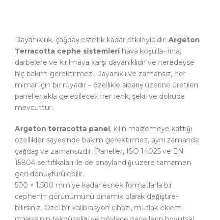
Dayanıklılık, çağdaş estetik kadar etkileyicidir:
Argeton
Terracotta cephe sistemleri
hava koşulla- rına,
darbelere ve kırılmaya karşı dayanıklıdır ve neredeyse
hiç bakım gerektirmez. Dayanıklı ve zamansız, her
mimar için bir rüyadır – özellikle sipariş üzerine üretilen
paneller akla gelebilecek her renk, şekil ve dokuda
mevcuttur.
Argeton terracotta panel
, kilin malzemeye kattığı
özellikler sayesinde bakım gerektirmez, aynı zamanda
çağdaş ve zamansızdır. Paneller, ISO 14025 ve EN
15804 sertifikaları ile de onaylandığı üzere tamamen
geri dönüştürülebilir.
500 × 1.500 mm’ye kadar esnek formatlarla bir
cephenin görünümünü dinamik olarak değiştire-
bilirsiniz. Özel bir kalibrasyon cihazı, mutlak eklem
ızgarasının tekdüzeliği ve böylece panellerin boyutsal