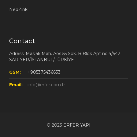
NedZink
Contact
Adress: Maslak Mah. Aos 55 Sok. B Blok Apt no:4/542
SARIYER/İSTANBUL/TÜRKİYE
GSM:
+905375436633
Email:
info@erfer.com.tr
© 2023 ERFER YAPI