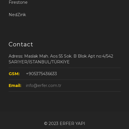
Firestone
NedZink
Contact
Adress: Maslak Mah. Aos 55 Sok. B Blok Apt no:4/542
SARIYER/İSTANBUL/TÜRKİYE
GSM:
+905375436633
Email:
info@erfer.com.tr
© 2023 ERFER YAPI