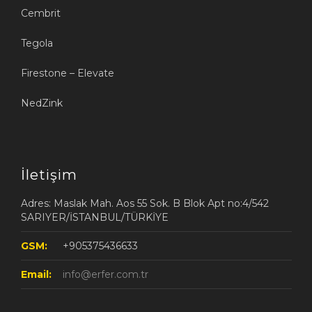
Cembrit
Tegola
Firestone – Elevate
NedZink
İletişim
Adres: Maslak Mah. Aos 55 Sok. B Blok Apt no:4/542
SARIYER/İSTANBUL/TÜRKİYE
GSM:
+905375436633
Email:
info@erfer.com.tr