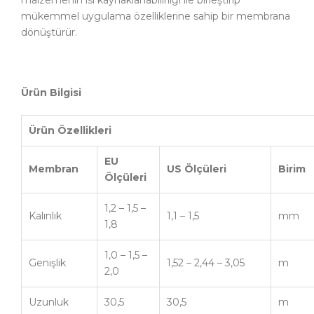
malzemenin ısı kaynaklanabilirliği ile birleştirip
mükemmel uygulama özelliklerine sahip bir membrana
dönüştürür.
Ü
rün Bilgisi
Ü
rün Özellikleri
EU
Membran
US
Ölçüleri
Birim
Ölçüleri
1,2 – 1,5 –
Kalınlık
1,1 – 1,5
mm
1,8
1,0 – 1,5 –
Genişlik
1,52 – 2,44 – 3,05
m
2,0
Uzunluk
30,5
30,5
m