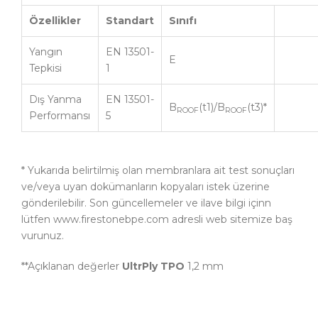
Özellikler
Standart
Sınıfı
Yangın
EN 13501-
E
Tepkisi
1
Dış Yanma
EN 13501-
B
(t1)/B
(t3)*
ROOF
ROOF
Performansı
5
* Yukarıda belirtilmiş olan membranlara ait test sonuçları
ve/veya uyan dokümanların kopyaları istek üzerine
gönderilebilir. Son güncellemeler ve ilave bilgi içinn
lütfen www.firestonebpe.com adresli web sitemize baş
vurunuz.
**Açıklanan değerler
UltrPly TPO
1,2 mm