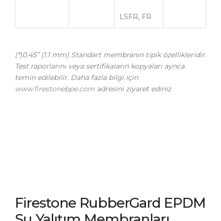
LSFR, FR
(*)
0.45” (1.1 mm) Standart membranın tipik özellikleridir.
Test raporlarını veya sertifikaların kopyaları aynca
temin edilebilir.
Daha fazla bilgi için
www.firestonebpe.com
adresini ziyaret ediniz
Firestone RubberGard EPDM
Su Yalıtım Membranları