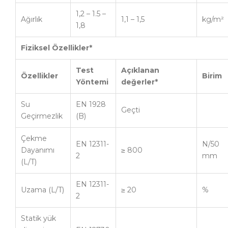
1,2 – 1.5 –
Ağırlık
1,1 – 1,5
kg/m²
1,8
Fiziksel Özellikler*
Test
Açıklanan
Özellikler
Birim
Y
ö
ntemi
değerler*
Su
EN 1928
Geçti
Geçirmezlik
(B)
Çekme
EN 12311-
N/50
Dayanımı
≥ 800
2
mm
(L/T)
EN 12311-
Uzama (L/T)
≥ 20
%
2
Statik yük