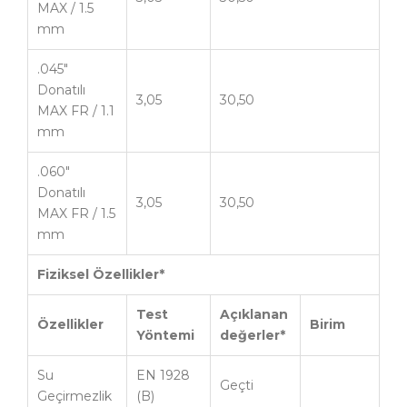
MAX / 1.5
mm
.045″
Donatılı
3,05
30,50
MAX FR / 1.1
mm
.060″
Donatılı
3,05
30,50
MAX FR / 1.5
mm
Fiziksel Özellikler*
Test
Açıklanan
Özellikler
Birim
Y
ö
ntemi
değerler*
Su
EN 1928
Geçti
Geçirmezlik
(B)