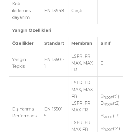
Kök
ilerlemesi
EN 13948
Geçti
dayanımı
Yangın Özellikleri
Özellikler
Standart
Membran
Sınıf
LSFR, FR,
Yangın
EN 13501-
MAX, MAX
E
Tepkisi
1
FR
LSFR, FR,
MAX, MAX
FR
B
(t1)
ROOF
LSFR, FR,
B
(t2)
ROOF
Dış Yanma
EN 13501-
MAX FR
Performansı
5
B
(t3)
ROOF
LSFR, FR,
B
(t4)
MAX FR
ROOF