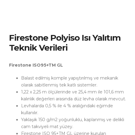
Firestone Polyiso Isı Yalıtım
Teknik Verileri
Firestone ISO95+TM GL
Balast edilmiş komple yapıştırılmış ve mekanik
olarak sabitlenmiş tek katlı sistemler.
1,22 x 2,25 m ölçülerinde ve 25,4 mm ile 101,6 mm
kalınlık değerleri arasında düz levha olarak mevcut.
Levhalarda 0,5 % ile 4 % aralığındaki eğimde
kullanılır.
Yaklaşık 150 g/m2 yoğunluklu, kaplanmış ve delikli
cam takviyeli mat yüzey.
Firestone ISO 95+TM GL üzerine kurulan