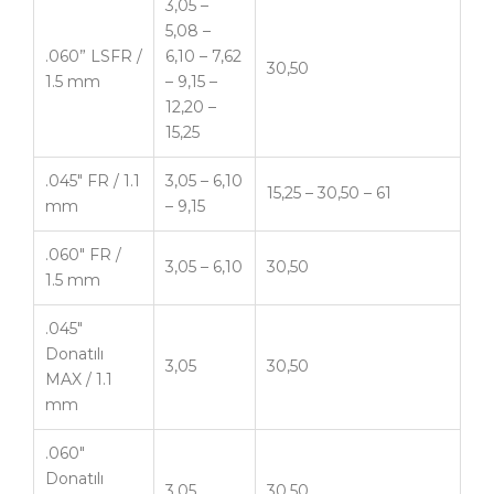
3,05 –
5,08 –
.060” LSFR /
6,10 – 7,62
30,50
1.5 mm
– 9,15 –
12,20 –
15,25
.045″ FR / 1.1
3,05 – 6,10
15,25 – 30,50 – 61
mm
– 9,15
.060″ FR /
3,05 – 6,10
30,50
1.5 mm
.045″
Donatılı
3,05
30,50
MAX / 1.1
mm
.060″
Donatılı
3,05
30,50