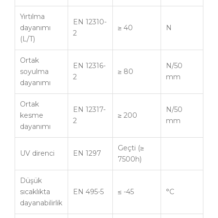
Yırtılma
EN 12310-
dayanımı
≥ 40
N
2
(L/T)
Ortak
EN 12316-
N/50
soyulma
≥ 80
2
mm
dayanımı
Ortak
EN 12317-
N/50
kesme
≥ 200
2
mm
dayanımı
Geçti (≥
UV direnci
EN 1297
7500h)
Düşük
sıcaklıkta
EN 495-5
≤ -45
°C
dayanabilirlik