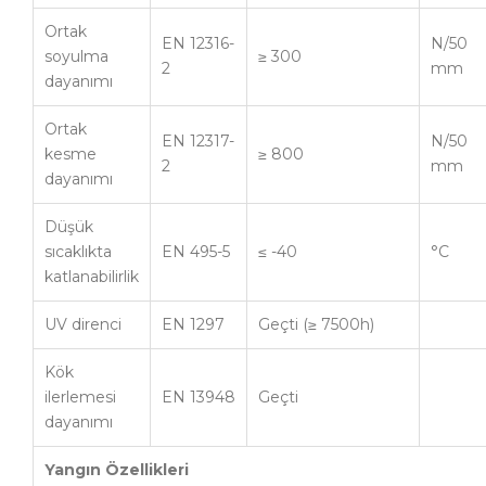
Ortak
EN 12316-
N/50
soyulma
≥ 300
2
mm
dayanımı
Ortak
EN 12317-
N/50
kesme
≥ 800
2
mm
dayanımı
Düşük
sıcaklıkta
EN 495-5
≤ -40
°C
katlanabilirlik
UV direnci
EN 1297
Geçti (≥ 7500h)
Kök
ilerlemesi
EN 13948
Geçti
dayanımı
Yangın Özellikleri