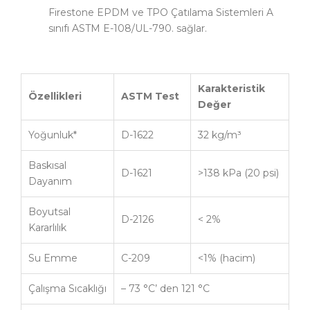
Firestone EPDM ve TPO Çatılama Sistemleri A
sınıfı ASTM E-108/UL-790. sağlar.
Karakteristik
Özellikleri
ASTM Test
Değer
Yoğunluk*
D-1622
32 kg/m³
Baskısal
D-1621
>138 kPa (20 psi)
Dayanım
Boyutsal
D-2126
< 2%
Kararlılık
Su Emme
C-209
<1% (hacim)
Çalışma Sıcaklığı
– 73 °C’ den 121 °C