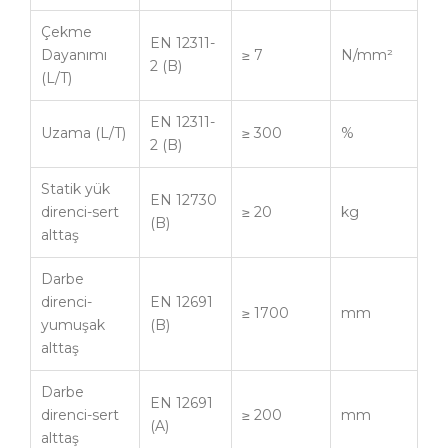
Çekme
EN 12311-
Dayanımı
≥ 7
N/mm²
2 (B)
(L/T)
EN 12311-
Uzama (L/T)
≥ 300
%
2 (B)
Statik yük
EN 12730
direnci-sert
≥ 20
kg
(B)
alttaş
Darbe
direnci-
EN 12691
≥ 1700
mm
yumuşak
(B)
alttaş
Darbe
EN 12691
direnci-sert
≥ 200
mm
(A)
alttaş