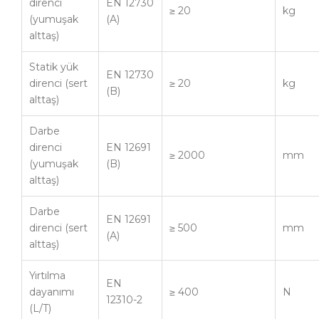
direnci
EN 12730
≥ 20
kg
(yumuşak
(A)
alttaş)
Statik yük
EN 12730
direnci (sert
≥ 20
kg
(B)
alttaş)
Darbe
direnci
EN 12691
≥ 2000
mm
(yumuşak
(B)
alttaş)
Darbe
EN 12691
direnci (sert
≥ 500
mm
(A)
alttaş)
Yırtılma
EN
dayanımı
≥ 400
N
12310-2
(L/T)